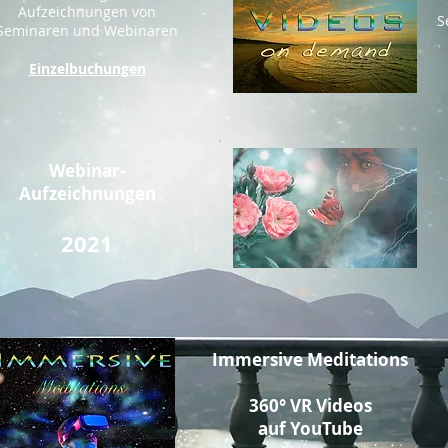
Aufzeichnungen von
S
Seminaren und Webinaren
Einzelbuchungen
Webinar-
Aufzeichnungen
2021
Immersiv
e Meditations
360° VR Videos
auf YouTube