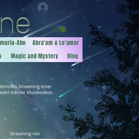
Anmelden
ine
emuria-Abo
Abra'am & Lo'amar
s
Magic and Mystery
Blog
tenloses Streaming einer
wahl meiner Musikvideos
Streaming von