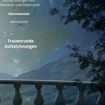
Aufzeichnungen von
eminaren und Webinaren
Abonnement
demnächst
Frauenrunde
Aufzeichnungen