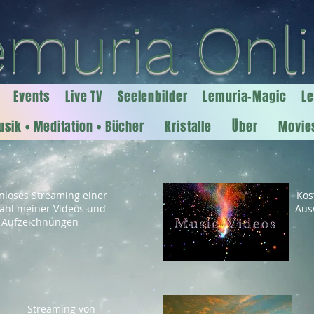
emuria Onl
Events
Live TV
Seelenbilder
Lemuria-Magic
L
sik • Meditation • Bücher
Kristalle
Über
Movie
nloses Streaming einer
Kos
ahl meiner Videos und
Aus
Aufzeichnungen
Streaming von