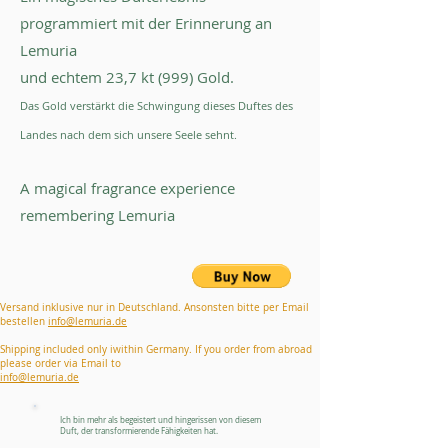
programmiert mit der Erinnerung an
Lemuria
und echtem 23,7 kt (999) Gold.
Das Gold verstärkt die Schwingung dieses Duftes des
Landes nach dem sich unsere Seele sehnt.
A magical fragrance experience
remembering Lemuria
Versand inklusive nur in Deutschland. Ansonsten bitte per Email
bestellen
info@lemuria.de
Shipping included only iwithin Germany. If you order from abroad
please order via Email to
info@lemuria.de
Ich bin mehr als begeistert und hingerissen von diesem
Duft, der transformierende Fähigkeiten hat.