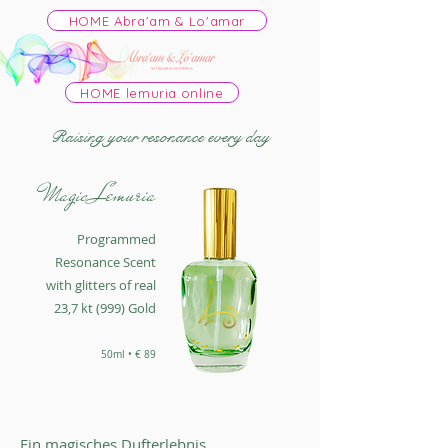
HOME Abra'am & Lo'amar
HOME lemuria.online
Raising your resonance every day
Magic Lemuria
Programmed
Resonance Scent
with glitters of real
23,7 kt (999) Gold
50ml • € 89
Ein magisches Dufterlebnis