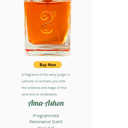
A fragrance of the rainy jungle in
Lemuria. It connects you with
the wildness and magic of this
land and its inhabitants.
Ama-Ashon
Programmed
Resonance Scent
33 ml • € 33