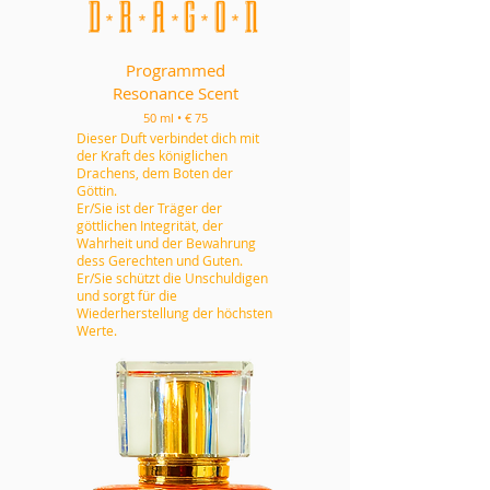
D
R
A
G
O
N
*
*
*
*
*
Programmed
Resonance Scent
50 ml • € 75
Dieser Duft verbindet dich mit
der Kraft des königlichen
Drachens, dem Boten der
Göttin.
Er/Sie ist der Träger der
göttlichen Integrität, der
Wahrheit und der Bewahrung
dess Gerechten und Guten.
Er/Sie schützt die Unschuldigen
und sorgt für die
Wiederherstellung der höchsten
Werte.