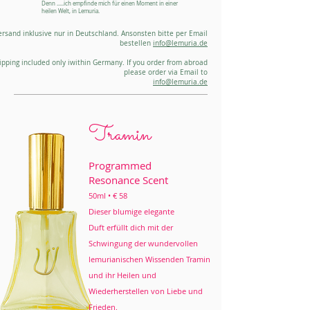
Denn .....ich empfinde mich für einen Moment in einer
heilen Welt, in Lemuria.
ersand inklusive nur in Deutschland. Ansonsten bitte per Email
bestellen
info@lemuria.de
ipping included only iwithin Germany. If you order from abroad
please order via Email to
info@lemuria.de
Tramin
Programmed
Resonance Scent
50ml • € 58
Dieser blumige elegante
Duft erfüllt dich mit der
Schwingung der wundervollen
lemurianischen Wissenden Tramin
und ihr Heilen und
Wiederherstellen von Liebe und
Frieden.