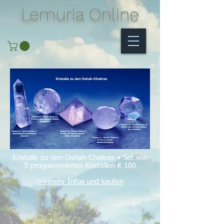
Lemuria Online
Kristalle zu den Oshah-Chakras • Set von
5 programmierten Kristallen € 180
>>mehr Infos und kaufen