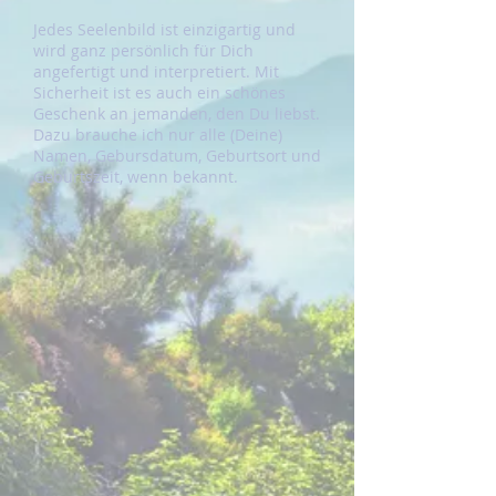
Jedes Seelenbild ist einzigartig und
wird ganz persönlich für Dich
angefertigt und interpretiert. Mit
Sicherheit ist es auch ein schönes
Geschenk an jemanden, den Du liebst.
Dazu brauche ich nur alle (Deine)
Namen, Gebursdatum, Geburtsort und
Geburtszeit, wenn bekannt.