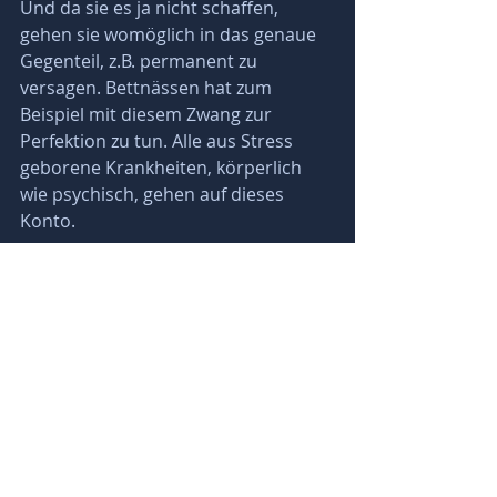
Und da sie es ja nicht schaffen, 
gehen sie womöglich in das genaue 
Gegenteil, z.B. permanent zu 
versagen. Bettnässen hat zum 
Beispiel mit diesem Zwang zur 
Perfektion zu tun. Alle aus Stress 
geborene Krankheiten, körperlich 
wie psychisch, gehen auf dieses 
Konto.
Das alles beginnt in der Kindheit und 
zieht sich dann weiter fort bis in das 
Erwachsen sein. »Wenn ich nicht 
perfekt bin, verliere ich meinen Job.« 
Viel heutiger Stress kommt aus dem 
Versuch, perfekt zu sein.
Dieser Stress kann im Alter z.B. zu 
Parkinson führen.