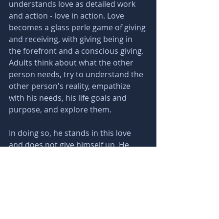
understands love as detailed work 
and action - love in action. Love 
becomes a glass perle game of giving 
and receiving, with giving being in 
the forefront and a conscious giving. 
Adults think about what the other 
person needs, try to understand the 
other person's reality, empathize 
with his needs, his life goals and 
purpose, and explore them. 
In doing so, he stands in this love 
and does not give himself up. He 
also makes his own needs known - 
and respects the other person's 
choice to meet those needs or not. 
"You are not here to be loved, but to 
love ... you are here to understand, 
not to be understood. " When I first 