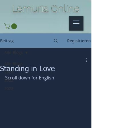
Lemuria Online
Beitrag
Registrieren
Alle Blogs
Alle Blogs
Standing in Love
2021
Scroll down for English
2022
2023