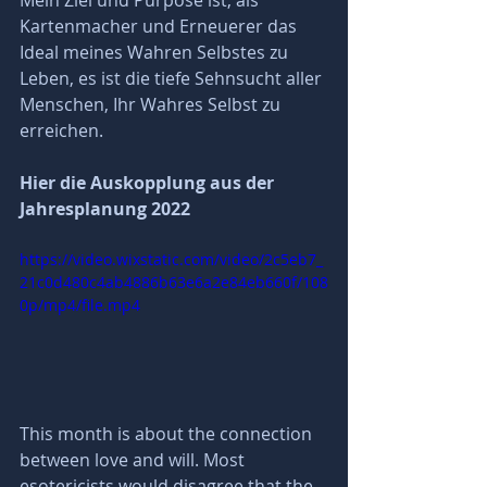
Kartenmacher und Erneuerer das 
Ideal meines Wahren Selbstes zu 
Leben, es ist die tiefe Sehnsucht aller 
Menschen, Ihr Wahres Selbst zu 
erreichen.
Hier die Auskopplung aus der 
Jahresplanung 2022
https://video.wixstatic.com/video/2c5eb7_
21c0d480c4ab4886b63e6a2e84eb660f/108
0p/mp4/file.mp4
This month is about the connection 
between love and will. Most 
esotericists would disagree that the 