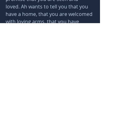
loved. Ah wants to tell you that you 
have a home, that you are welcomed 
with loving arms, that you have 
never been alone and will never be 
alone. That all will be well.
Messages
 Bathe in the loving energy of Ah. Let 
love flow into your life for healing, 
forgiveness, joy, happiness and 
success. You don't have to do 
anything to receive it, you can't do 
anything. Ah loves you for being, not 
for what you do. It always wants the 
best for you. It wants to encourage 
you to want the best for yourself as 
well. Let go of all guilt and feelings of 
not deserving. Ah just want to give 