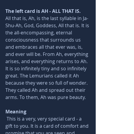
The left card is AH - ALL THAT IS.
All that is, Ah, is the last syllable in Ja-
Shu-Ah, God, Goddess, All that is. It is 
the all-encompassing, eternal 
consciousness that surrounds us 
and embraces all that ever was, is, 
and ever will be. From Ah, everything 
arises, and everything returns to Ah. 
It is so infinitely tiny and so infinitely 
great. The Lemurians called it Ah 
because they were so full of wonder. 
They called Ah and spread out their 
arms. To them, Ah was pure beauty. 
Meaning 
 This is a very, very special card - a 
gift to you. It is a card of comfort and 
promise that you are seen and 