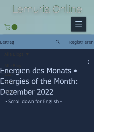
Lemuria Online
Beitrag
Registrieren
Alle Blogs
Alle Blogs
Energien des Monats •
2021
Energies of the Month:
2022
2023
Dezember 2022
• Scroll down for English •    