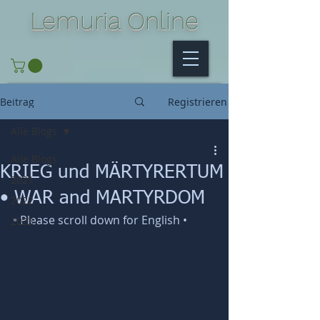
Lemuria Online
Beitrag
Registrieren
Alle Blogs
Alle Blogs
KRIEG und MÄRTYRERTUM
2021
• WAR and MARTYRDOM
2022
• Please scroll down for English •
2023