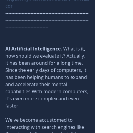
cdr
--------------------------------------------------------
--------------------------------------------------------
-----------------------------
AI Artificial Intelligence. 
What is it, 
how should we evaluate it? Actually, 
it has been around for a long time. 
Since the early days of computers, it 
has been helping humans to expand 
and accelerate their mental 
capabilities With modern computers, 
it's even more complex and even 
faster. 
We've become accustomed to 
interacting with search engines like 