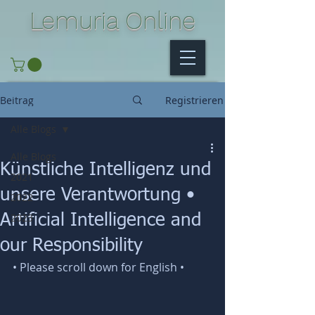
Lemuria Online
Beitrag
Registrieren
Alle Blogs
Alle Blogs
Künstliche Intelligenz und
2021
unsere Verantwortung •
2022
2023
Artificial Intelligence and
our Responsibility
• Please scroll down for English • 