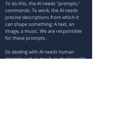
To do this, the AI needs "prompts," 
commands. To work, the AI needs 
precise descriptions from which it 
can shape something: A text, an 
image, a music. We are responsible 
for these prompts.
So dealing with AI needs human 
integrity just as much as dealing with 
the atom and its forces.
Therefore, it is important to always 
name when you have used AI and 
that you review and revise AI 
products. This maintains sovereignty 
over and with AI. Even more 
important is to review the how and 
the why of the deployment against 